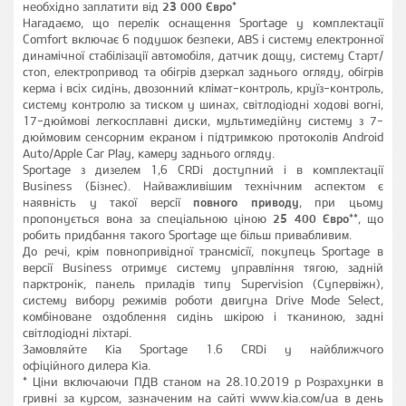
необхідно заплатити від
23 000 Євро
*
Нагадаємо, що перелік оснащення Sportage у комплектації
Comfort включає 6 подушок безпеки, ABS і систему електронної
динамічної стабілізації автомобіля, датчик дощу, систему Старт/
стоп, електропривод та обігрів дзеркал заднього огляду, обігрів
керма і всіх сидінь, двозонний клімат-контроль, круїз-контроль,
систему контролю за тиском у шинах, світлодіодні ходові вогні,
17-дюймові легкосплавні диски, мультимедійну систему з 7-
дюймовим сенсорним екраном і підтримкою протоколів Android
Auto/Apple Car Play, камеру заднього огляду.
Sportage з дизелем 1,6 CRDi доступний і в комплектації
Business (Бізнес). Найважливішим технічним аспектом є
наявність у такої версії
повного приводу
, при цьому
пропонується вона за спеціальною ціною
25 400 Євро
**, що
робить придбання такого Sportage ще більш привабливим.
До речі, крім повнопривідної трансмісії, покупець Sportage в
версії Business отримує систему управління тягою, задній
парктронік, панель приладів типу Supervision (Супервіжн),
систему вибору режимів роботи двигуна Drive Mode Select,
комбіноване оздоблення сидінь шкірою і тканиною, задні
світлодіодні ліхтарі.
Замовляйте Kia Sportage 1.6 CRDi у найближчого
офіційного дилера Kia.
*
Ціни включаючи ПДВ станом на 28.10.2019 р Розрахунки в
гривні за курсом, зазначеним на сайті www.kia.сом/ua в день