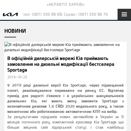
«УКРАВТО ХАРКІВ»
тел: (067) 550 86 68; Сервіс: (067) 550 86 70
НОВИНИ
В офіційній дилерській мережі Kia приймають
замовлення на дизельні модифікації бестселера
Sportage
2019-10-25
У 2019 році дизельні версії Kia Sportage, через підвищений
попит, реалізовувалися переважно на ринку ЄС. Відтепер
привід для радості з'явився і в українських шанувальників
дизельних Kia, які мають змогу замовити Sportage з
економічним дизелем 1,6 CRDi 2020 модельного року, а також
механічною або роботизованою автоматичною КПП на вибір.
За результатами продажів нових автомобілів в Україні за 9
місяців поточного року компактний кросовер Kia Sportage ще
більше зміцнив свій лідерський статус і став найбільш