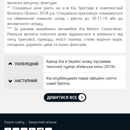
виписки рахунку-фактури.
** Спеціальні ціни діють на а-м Kia Sportage в комплектації
Business (Бізнес) 2018 р.в. Спеціальна пропозиція поширюється
на обмежений наявний склад і дійсна до 30.11.19 або до
вичерпання складу.
*** За даними виробника автомобіля Kia Motors Corporation.
Реальна витрата пального може відрізнятися в залежності від
типу трансмісії, приводу, якості палива, стилю водіння водія,
погодних, дорожніх умов та інших факторів.
Бренд Kia в Україні знову підтримає
ПОПЕРЕДНІЙ
тенісний турнір «Київська осінь 2019»
Kia опублікувала перші офіційні скетчі
НАСТУПНИЙ
нової Optima
ДИВИТИСЯ ВСЕ
Карта сайту
Зворотній зв'язок
|