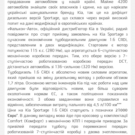
продаваним автомобілем у нашій країні. Майже 4200
автомобілів знайшли своїх власників і єдине, на що нарікали
українські шанувальники бренду Kia, так це на дефіцит
дизельних версій Sportage, що склався через вкрай високий
попит на дані модифікації в європейських країнах.
«Фалькон-Авто», офіційний дистриб'ютор Kia в Україні, радий
повідомити про старт прийому замовлень на Kia Sportage з
сучасним економічним турбодизельним двигуном 1.6 CRDi,
представленим в двох модифікаціях. Стартовим є мотор
потужністю 115 к.с. (280 Нм), що агрегатується 6-ступінчастою
механічною коробкою передач. Тим, хто обере версію з 7-
ступінчастою роботизованою коробкою передач DCT,
дістанеться автомобіль зі 136-сильною (320 Нм) версією.
Турбодизель 1.6 CRDi є абсолютно новим силовим агрегатом,
який прийшов на зміну дизельному мотору з робочим об'ємом
1,7 літра. Основною метою інженерів Kia під час роботи над цим
двигуном були відповідність новим, ще більш суворим
екологічним нормам ЄС, а також поліпшення показників
економічності. З обома завданнями вони справилися на
відмінно, забезпечивши витрату пального від 4,5 л/100 км***
Ціни на Kia Sportage 1.6 CRDi стартують з позначки
21000
Євро
*. В даному випадку мова йде про кросовер у комплектації
Comfort (Комфорт) з механічною КПП і переднім приводом. За
привілей передати турботу про перемиканні передач
роботизованій 7-ступінчастій коробці з двома зчепленнями,