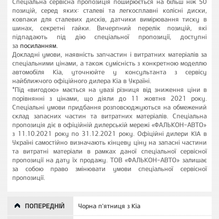
Спеціальна сервісна пропозиція поширюється на більш ніж 50
позицій, серед яких: сталеві та легкосплавні колісні диски,
ковпаки для сталевих дисків, датчики вимірювання тиску в
шинах, секретні гайки. Вичерпний перелік позицій, які
підпадають під дію спеціальної пропозиції, доступні
за
посиланням.
Докладні умови, наявність запчастин і витратних матеріалів за
спеціальними цінами, а також сумісність з конкретною моделлю
автомобіля Kia, уточнюйте у консультанта з сервісу
найближчого офіційного дилера Kia в Україні.
*Під «вигодою» мається на увазі різниця від зниження ціни в
порівнянні з цінами, що діяли до 11 жовтня 2021 року.
Спеціальні умови придбання розповсюджуються на обмежений
склад запасних частин та витратних матеріалів. Спеціальна
пропозиція діє в офіційній дилерській мережі «ФАЛЬКОН-АВТО»
з 11.10.2021 року по 31.12.2021 року. Офіційні дилери KIA в
Україні самостійно визначають кінцеву ціну на запасні частини
та витратні матеріали в рамках даної спеціальної сервісної
пропозиції на дату їх продажу. ТОВ «ФАЛЬКОН-АВТО» залишає
за собою право змінювати умови спеціальної сервісної
пропозиції.
ПОПЕРЕДНІЙ
Чорна п'ятниця з Kia