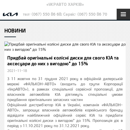
«УКРАВТО ХАРКІВ»
тел: (067) 550 86 68; Сервіс: (067) 550 86 70
НОВИНИ
Придбай оригінальні колісні диски для свого KIA та
аксесуари до них з вигодою* до 15%
2021-11-18
З 11 жовтня по 31 грудня 2021 року в офіційній дилерській
мережі «ФАЛЬКОН-АВТО» (входить до групи Корпорації
«УкрАВТО»), в рамках спеціальної сервісної пропозиції, для
власників автомобілів KIA діятимуть спеціальні умови
придбання оригінальних запасних частин
Офіційний дистриб'ютор KIA в Україні, компанія «ФАЛЬКОН-
АВТО», запрошує власників автомобілів корейського бренду
відвідати найближчий офіційний сервіс KIA та придбати
оригінальні колісні диски з вигодою* до 15%. Пропозиція діє в
період з 11.10.2021 року по 31.12.2021 року.