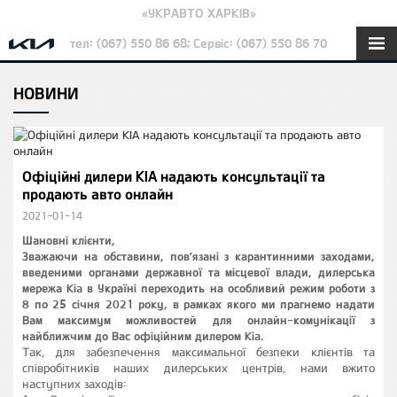
«УКРАВТО ХАРКІВ»
тел: (067) 550 86 68; Сервіс: (067) 550 86 70
НОВИНИ
Офіційні дилери KIA надають консультації та
продають авто онлайн
2021-01-14
Шановні клієнти,
Зважаючи на обставини, пов’язані з карантинними заходами,
введеними органами державної та місцевої влади, дилерська
мережа Kia в Україні переходить на особливий режим роботи з
8 по 25 січня 2021 року, в рамках якого ми прагнемо надати
Вам максимум можливостей для онлайн-комунікації з
найближчим до Вас офіційним дилером Kia.
Так, для забезпечення максимальної безпеки клієнтів та
співробітників наших дилерських центрів, нами вжито
наступних заходів: