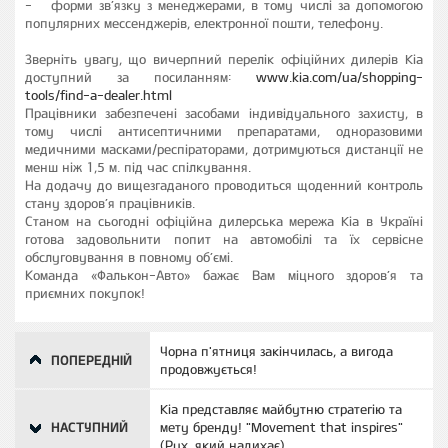
- форми зв’язку з менеджерами, в тому числі за допомогою
популярних мессенджерів, електронної пошти, телефону.
Зверніть увагу, що вичерпний перелік офіційних дилерів Kia
доступний за посиланням:
www.kia.com/ua/shopping-
tools/find-a-dealer.html
Працівники забезпечені засобами індивідуального захисту, в
тому числі антисептичними препаратами, одноразовими
медичними масками/респіраторами, дотримуються дистанції не
менш ніж 1,5 м. під час спілкування.
На додачу до вищезгаданого проводиться щоденний контроль
стану здоров’я працівників.
Станом на сьогодні офіційна дилерська мережа Kia в Україні
готова задовольнити попит на автомобілі та їх сервісне
обслуговування в повному об’ємі.
Команда «Фалькон-Авто» бажає Вам міцного здоров’я та
приємних покупок!
Чорна п'ятниця закінчилась, а вигода
ПОПЕРЕДНІЙ
продовжується!
Kia представляє майбутню стратегію та
НАСТУПНИЙ
мету бренду! "Movement that inspires"
(Рух, який надихає)