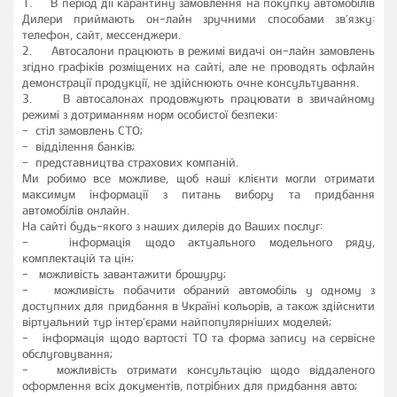
1. В період дії карантину замовлення на покупку автомобілів
Дилери приймають он-лайн зручними способами зв’язку:
телефон, сайт, мессенджери.
2. Автосалони працюють в режимі видачі он-лайн замовлень
згідно графіків розміщених на сайті, але не проводять офлайн
демонстрації продукції, не здійснюють очне консультування.
3. В автосалонах продовжують працювати в звичайному
режимі з дотриманням норм особистої безпеки:
- стіл замовлень СТО;
- відділення банків;
- представництва страхових компаній.
Ми робимо все можливе, щоб наші клієнти могли отримати
максимум інформації з питань вибору та придбання
автомобілів онлайн.
На сайті будь-якого з наших дилерів до Ваших послуг:
- інформація щодо актуального модельного ряду,
комплектацій та цін;
- можливість завантажити брошуру;
- можливість побачити обраний автомобіль у одному з
доступних для придбання в Україні кольорів, а також здійснити
віртуальний тур інтер’єрами найпопулярніших моделей;
- інформація щодо вартості ТО та форма запису на сервісне
обслуговування;
- можливість отримати консультацію щодо віддаленого
оформлення всіх документів, потрібних для придбання авто;